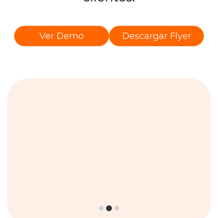
Ver Demo
Descargar Flyer
2
Entra la cantidad e información sobre lo que
deseas cobrar y presiona “Generar cógido
QR”