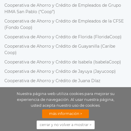
Cooperativa de Ahorro y Crédito de Empleados de Grupo
HIMA San Pablo (“Coop”)
Cooperativa de Ahorro y Crédito de Empleados de la CFSE
(Fondo Coop)
Cooperativa de Ahorro y Crédito de Florida (FloridaCoop)
Cooperativa de Ahorro y Crédito de Guayanilla (Caribe
Coop)
Cooperativa de Ahorro y Crédito de Isabela (IsabelaCoop)
Cooperativa de Ahorro y Crédito de Jayuya (Jayucoop)
Cooperativa de Ahorro y Crédito de Juana Díaz
Cooperativa de Ahorro y Crédito de la Federación de
Nuestra página web utiliza cookies para mejorar su
Maestros de Puerto Rico (FedeCoop)
experiencia de navegación. Al usar nuestra página,
usted acepta nuestro uso de cookies.
Cooperativa de Ahorro y Crédito de la Industria
Biofarmacéutica (BioPharma COOP)
más información >
Cooperativa de Ahorro y Crédito de Lajas (LajasCoop)
cerrar y no volver a mostrar >
Cooperativa de Ahorro y Crédito de Lares y Región Central